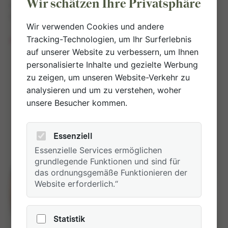
Wir schätzen Ihre Privatsphäre
allem bin ich hier nicht nur Gast, sondern auch Freund.
Das schätze ich sehr."
Wir verwenden Cookies und andere
Tracking-Technologien, um Ihr Surferlebnis
FAMILIE EIKMEIER
auf unserer Website zu verbessern, um Ihnen
personalisierte Inhalte und gezielte Werbung
zu zeigen, um unseren Website-Verkehr zu
analysieren und um zu verstehen, woher
unsere Besucher kommen.
Essenziell
Essenzielle Services ermöglichen
grundlegende Funktionen und sind für
das ordnungsgemäße Funktionieren der
Website erforderlich.“
Statistik