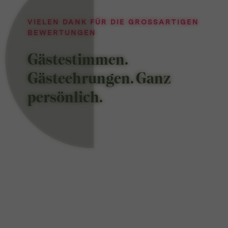
VIELEN DANK FÜR DIE GROSSARTIGEN B
EWERTUNGEN
Gästestimmen.
Gästeehrungen.
Ganz
persönlich.