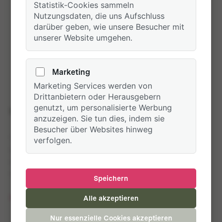
Statistik-Cookies sammeln
Nutzungsdaten, die uns Aufschluss
darüber geben, wie unsere Besucher mit
unserer Website umgehen.
Marketing
Marketing Services werden von
Drittanbietern oder Herausgebern
genutzt, um personalisierte Werbung
Coole Wanderungen
anzuzeigen. Sie tun dies, indem sie
Besucher über Websites hinweg
"Das Wanderprogramm war schon vor 10 Jahren echte
verfolgen.
Spitzenklasse. Jetzt gibt es noch mehr coole
Wanderungen für mich. Sehr lässig finde ich auch den
Wanderkonfigurator – habe ich so noch nicht gesehen".
Speichern
NICOLA & THORSTEN
Alle akzeptieren
Nur essenzielle Cookies akzeptieren