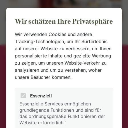
Wir schätzen Ihre Privatsphäre
Wir verwenden Cookies und andere
Tracking-Technologien, um Ihr Surferlebnis
auf unserer Website zu verbessern, um Ihnen
personalisierte Inhalte und gezielte Werbung
zu zeigen, um unseren Website-Verkehr zu
analysieren und um zu verstehen, woher
unsere Besucher kommen.
Essenziell
Essenzielle Services ermöglichen
grundlegende Funktionen und sind für
das ordnungsgemäße Funktionieren der
Website erforderlich.“