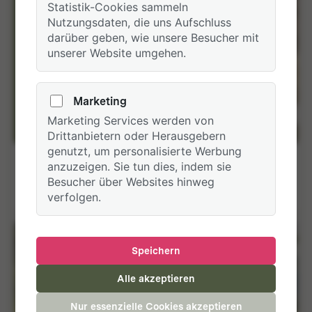
Statistik-Cookies sammeln
Nutzungsdaten, die uns Aufschluss
darüber geben, wie unsere Besucher mit
unserer Website umgehen.
Marketing
Marketing Services werden von
Drittanbietern oder Herausgebern
genutzt, um personalisierte Werbung
Wir mögen Gipfel. Sehr sogar.😍
anzuzeigen. Sie tun dies, indem sie
Aber wir
...
Besucher über Websites hinweg
verfolgen.
104
6
wanderhotel_kirchner
Juni 22
Speichern
Alle akzeptieren
Nur essenzielle Cookies akzeptieren