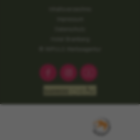
Inhaltsverzeichnis
Impressum
Datenschutz
Hotel Bramberg
© IMPULS Werbeagentur