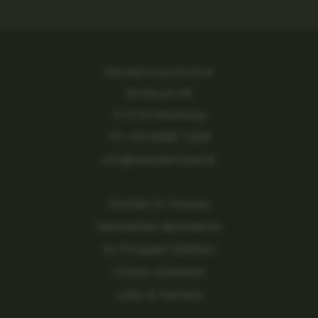
Wanderhotel Kirchner
Mühlbach 46
A-5733 Bramberg
Tel.
+43 6566 7208
info@wanderhotel.at
Kontakt & Anreise
Newsletter abonnieren
Im Prospekt blättern
Urlaub schenken
Jobs & Karriere