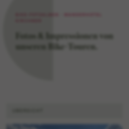
BIKE-FOTOALBEN · WANDERHOTEL
KIRCHNER
Fotos & Impressionen
von
unseren Bike-Touren.
ÜBERSICHT