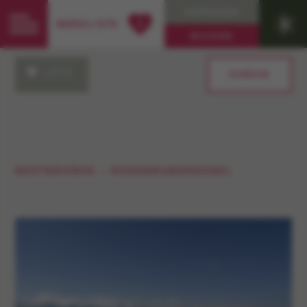
ANFRAGEN
0
MERKLISTE
BUCHEN
LOVE
ZURÜCK
RESTERHÖHE – ROSSGRUBERKOGEL