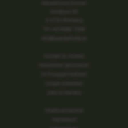
Wanderhotel Kirchner
Mühlbach 46
A-5733 Bramberg
Tel.
+43 6566 7208
info@wanderhotel.at
Kontakt & Anreise
Newsletter abonnieren
Im Prospekt blättern
Urlaub schenken
Jobs & Karriere
Inhaltsverzeichnis
Impressum