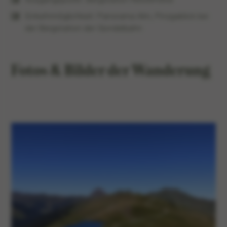
Einkehrmöglichkeit: Panorama Alm, Pinzgablick bei
der Bergstation der Gondelbahn
Fotos & Bilder der Wanderung