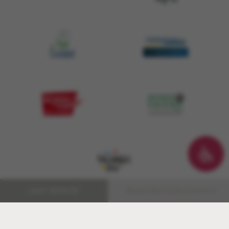
#wanderfulmoments.
LAST MINUTE