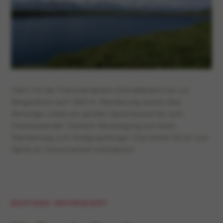
Fahrt mit der Panoramabahn (Gondelbahn) bis zur
Bergstation auf 1.900 m. Wanderung zuerst über
Almwege vorbei am großen Speichersee bis zum
Zweitausender. Danach Abzweigung auf einen
Wanderweg zum Roßgruberkogel. Das letzte Stück zum
Gipfel ist Trittsicherheit erforderlich.
BESTENS INFORMIERT