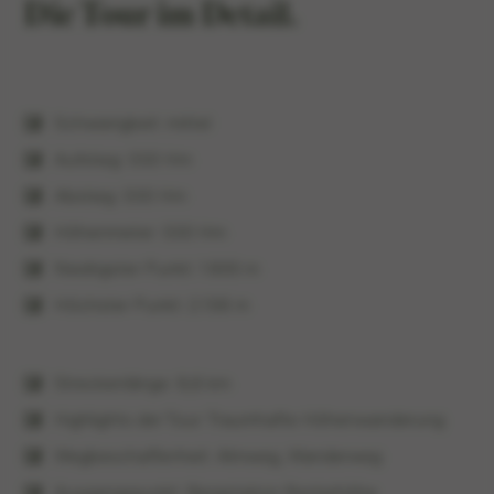
Die Tour im Detail.
Schwierigkeit: mittel
Aufstieg: 550 Hm
Abstieg: 550 Hm
Höhenmeter: 550 Hm
Niedrigster Punkt: 1.800 m
Höchster Punkt: 2.156 m
Streckenlänge: 9,8 km
Highlights der Tour: Traumhafte Höhenwanderung
Wegbeschaffenheit: Almweg, Wanderweg
Ausgangspunkt: Bergstation Resterhöhe