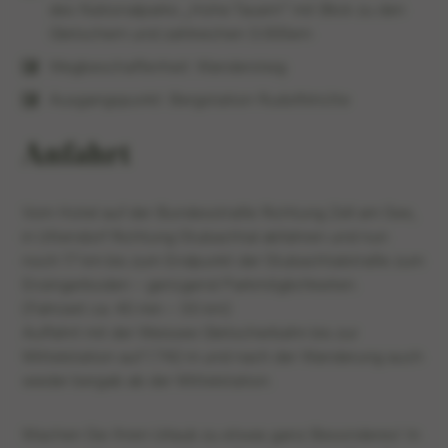
des Nationalparks „Hohe Tauern“ mit Blick zu den
Gletschern und zahlreichen 3.000ern
Wegbeschaffenheit: Wandersteig
Ausgangspunkt: Bergstation Rudolfshütte
Anfahrt
Vom Hotel auf der Bundesstraße Richtung Zell am See,
in Uttendorf Richtung Stubachtal abfahren und nun
noch 17 km bis zum Endpunkt der Stubachtalstraße zum
Enzingerboden – genügend Parkmöglichkeiten.
(Fahrzeit ca. 45 min – 35 km)
Auffahrt mit der Weissee Gletscherbahn bis zur
Mittelstation auf 1.742 m und nach der Wanderung auch
wieder bergab ab der Mittelstation.
Machen Sie Ihren Urlaub zu etwas ganz Besonderes! In