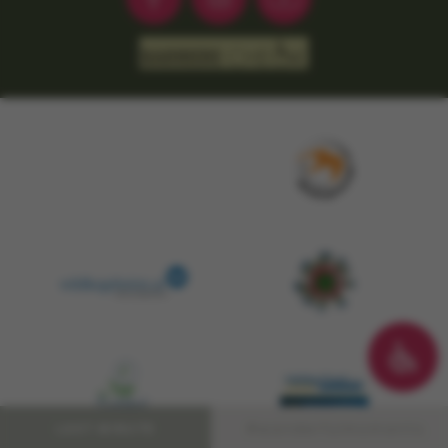
#wanderfulmoments.
LAST MINUTE