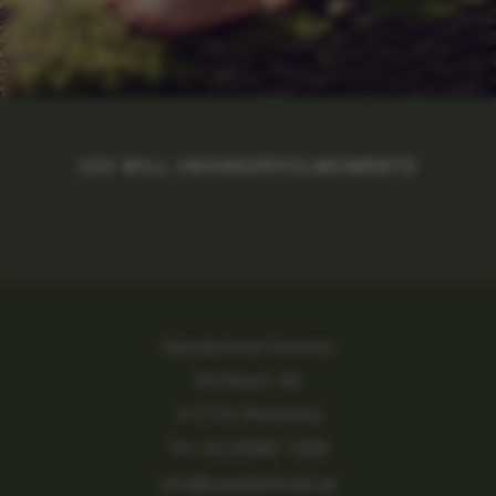
ICH WILL #WANDERFULMOMENTS
Wanderhotel Kirchner
Mühlbach 46
A-5733 Bramberg
Tel.
+43 6566 7208
info@wanderhotel.at