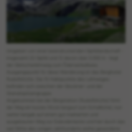
Umgeben von einer beeindruckenden Gipfellandschaft -
insgesamt 22 Gipfel und 12 davon über 3.000 m - liegt
der Gletscherlehrweg zum Ödenwinkelkees.
Ausgangspunkt für diese Wanderung ist das Berghotel
Rudolfshütte. Die 15 Haltepunkte des Lehrweges
befinden sich zwischen der Glockner- und der
Granatspitzengruppe.
Angekommen bei der Bergstation (Rudolfshütte) führt
der Weg ein kurzes Stück bergauf zum Schafbühel, nun
weiter bergab auf einem gut markierten und
ausgebauten Weg zur Eisbodenlacke und hier durch das
seit Mitte des vorigen Jahrhunderts eisfrei gewordene