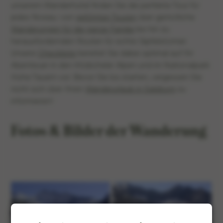
unserem Wanderhotel finden Sie die perfekte Tour für
jedes Niveau: von
geführten Touren
über gemütliche
Wanderungen für die ganze Familie
bis hin zu
herausfordernden Routen für echte Gipfelstürmer.
Unsere
Checkliste
bereitet Sie dabei optimal auf Ihr
Abenteuer in den Kitzbüheler Alpen und im Nationalpark
Hohe Tauern vor. Bevor Sie los starten, vergessen Sie
nicht sich über Ihren
Wanderurlaub in Salzburg
zu
informieren!
Fotos & Bilder der Wanderung