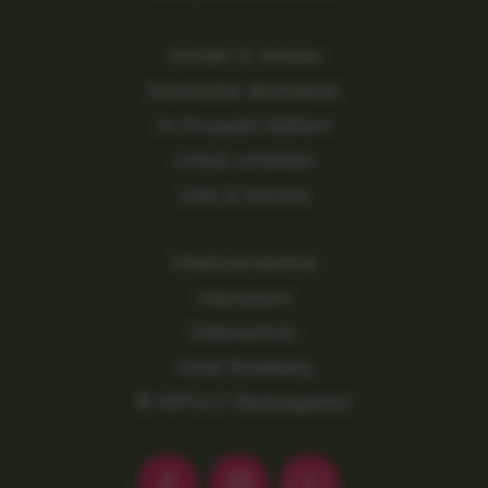
Kontakt & Anreise
Newsletter abonnieren
Im Prospekt blättern
Urlaub schenken
Jobs & Karriere
Inhaltsverzeichnis
Impressum
Datenschutz
Hotel Bramberg
© IMPULS Werbeagentur