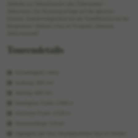
Gelände zur Gletscherstirn des Ödenwinkel –
Gletschers. Der Rückweg erfolgt auf der gleichen
Strecke. Einkehrmöglichkeit bei der Rudolfshütte bei der
Bergstation. Weitere Infos im Prospekt „Weissee
Gletscherwelt“.
Tourendetails
Schwierigkeit: mittel
Aufstieg: 360 Hm
Abstieg: 360 Hm
Niedrigster Punkt: 2.060 m
Höchster Punkt: 2.350 m
Streckenlänge: 5,9 km
Highlights der Tour: Wunderschöne Tour im Herzen