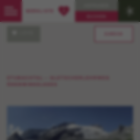
ANFRAGEN
0
MERKLISTE
BUCHEN
LOVE
ZURÜCK
STUBACHTAL – GLETSCHERLEHRWEG
ÖDENWINKELKEES