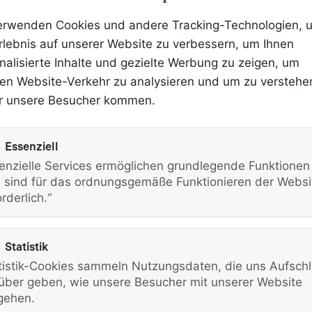
erwenden Cookies und andere Tracking-Technologien, u
rlebnis auf unserer Website zu verbessern, um Ihnen
nalisierte Inhalte und gezielte Werbung zu zeigen, um
l, kurz hinter Neukirchen rechts auf den Rossberg abbieg
en Website-Verkehr zu analysieren und um zu verstehe
ist entweder direkt am Parkplatz vor dem Gasthof Recht
r unsere Besucher kommen.
ter bergauf fahren).
Essenziell
rhotel bietet Ihnen und Ihren Liebsten die perfekte Ausze
enzielle Services ermöglichen grundlegende Funktionen
anderung
die Natur entdecken oder anspruchsvolle Routen
 sind für das ordnungsgemäße Funktionieren der Websi
mationen, die Sie für Ihre Touren brauchen. Wir haben auc
rderlich.“
bedingt einen Blick darauf!
Statistik
 der Wanderung
tistik-Cookies sammeln Nutzungsdaten, die uns Aufsch
über geben, wie unsere Besucher mit unserer Website
ehen.