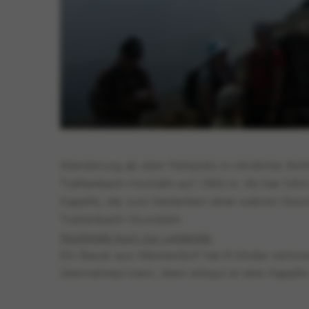
Wanderung ab dem Parkplatz in nördliche Richt
Trattenbach-Hochalm auf 1.955 m. Ab hier führ
Kapelle, die zum Gedenken einer wahren Gesch
Trattenbach-Grundalm.
Nochmals kurz zur Legende:
Ein Bauer aus Westendorf hat 6 Kinder verlore
übernehmen kann, dann erbaut er eine Kapelle