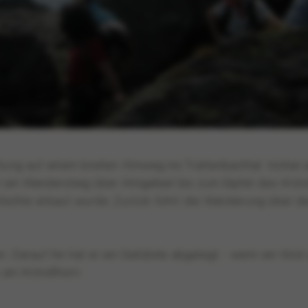
ung auf einem breiten Almweg ins Trattenbachtal. Vorbei 
t ein Wandersteig über Almgebiet bis zum Gipfel des Krönd
ichte erbaut wurde. Zurück führt die Wanderung über die 
n. Darauf hin hat er ein Gelübde abgelegt - wenn ein Kin
 am Kröndlhorn.