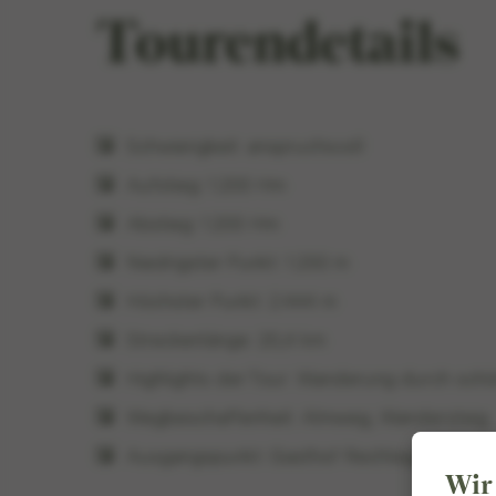
Tourendetails
Schwierigkeit: anspruchsvoll
Aufstieg: 1.200 Hm
Abstieg: 1.200 Hm
Niedrigster Punkt: 1.250 m
Höchster Punkt: 2.444 m
Streckenlänge: 20,4 km
Highlights der Tour: Wanderung durch schö
Wegbeschaffenheit: Almweg, Wandersteig
Ausgangspunkt: Gasthof Rechtegg
Wir 