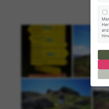
Mar
Her
anz
hin